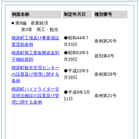
例規名称
制定年月日
種別番号
■ 第9編 産業経済
第3章 商工・観光
檮原町工場及び事業場設
◆昭和44年7
条例第25号
置奨励条例
月23日
檮原町商工業振興資金利
◆昭和53年3
規則第4号
子補給規則
月29日
檮原町観光交流センター
◆平成22年3
の設置及び管理に関する
条例第28号
月18日
条例
檮原町バイクライダー交
◆平成9年3月
流宿泊施設の設置及び管
条例第21号
11日
理に関する条例