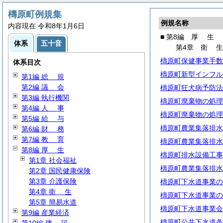
檮原町例規集
例規名称
内容現在 令和8年1月6日
■ 第8編
厚
生
体系
五十音
第4章
衛
檮原町保健事業手数
体系目次
檮原町新型インフル
第1編
総
規
第2編
議
会
檮原町狂犬病予防法
第3編 執行機関
檮原町廃棄物の処理
第4編
人
事
檮原町廃棄物の処理
第5編
給
与
檮原町農業集落排水
第6編
財
務
第7編
教
育
檮原町農業集落排水
第8編
厚
生
檮原町排水設備工事
第1章 社会福祉
檮原町農業集落排水
第2章 国民健康保険
第3章 介護保険
檮原町下水道事業の
第4章
衛
生
檮原町下水道事業の
第5章 簡易水道
檮原町下水道事業会
第9編 産業経済
檮原町公共下水道条