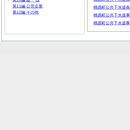
第10編
建
設
第11編 公営企業
檮原町公共下水道条
第12編 その他
檮原町公共下水道事
檮原町公共下水道事