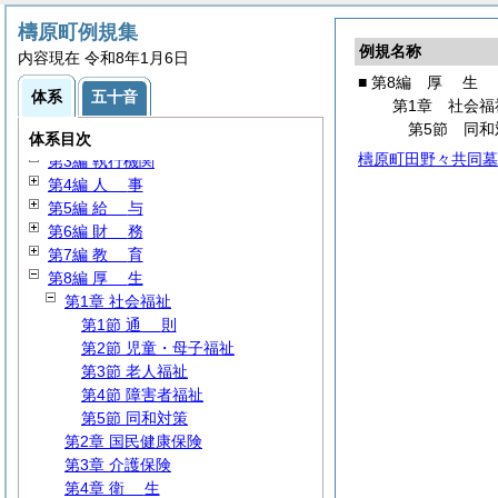
檮原町例規集
例規名称
内容現在 令和8年1月6日
■ 第8編
厚
生
体系
五十音
第1章 社会福
第1編
総
規
第5節 同和
第2編
議
会
体系目次
檮原町田野々共同墓
第3編 執行機関
第4編
人
事
第5編
給
与
第6編
財
務
第7編
教
育
第8編
厚
生
第1章 社会福祉
第1節
通
則
第2節 児童・母子福祉
第3節 老人福祉
第4節 障害者福祉
第5節 同和対策
第2章 国民健康保険
第3章 介護保険
第4章
衛
生