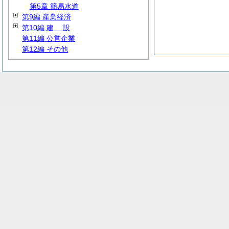
第5章 簡易水道
第9編 産業経済
第10編
建
設
第11編 公営企業
第12編 その他