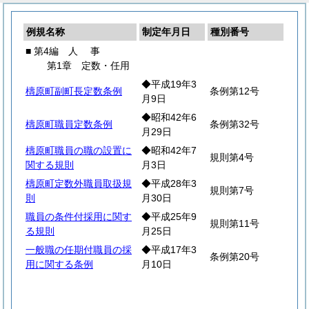
例規名称
制定年月日
種別番号
■ 第4編
人
事
第1章 定数・任用
◆平成19年3
檮原町副町長定数条例
条例第12号
月9日
◆昭和42年6
檮原町職員定数条例
条例第32号
月29日
檮原町職員の職の設置に
◆昭和42年7
規則第4号
関する規則
月3日
檮原町定数外職員取扱規
◆平成28年3
規則第7号
則
月30日
職員の条件付採用に関す
◆平成25年9
規則第11号
る規則
月25日
一般職の任期付職員の採
◆平成17年3
条例第20号
用に関する条例
月10日